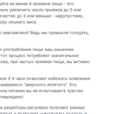
йте не менее 4 приемов пищи - это
ожно увеличить число приемов до 5 или
ичество до 3 или меньше - недопустимо,
ору лишнего веса.
о невозможно! Ведь мы привыкли голодать,
ри употреблении пищи ваш кишечник
Этот процесс потребляет значительное
ому, при частых приемах пищи, вы активно
ом 3-4 часа позволяет избежать появления
зываемого "зверского аппетита". Это
рном питании вы не испытываете чувство
дтверждено!
ые рецепторы регулярно получают разные
петит и позволяет чувствовать сытость и