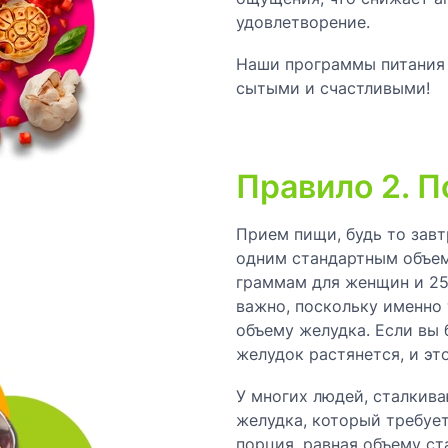
удовлетворение.
Наши программы питания н
сытыми и счастливыми!
Правило 2. П
Прием пищи, будь то завт
одним стандартным объем
граммам для женщин и 25
важно, поскольку именно
объему желудка. Если вы 
желудок растянется, и это
У многих людей, сталкив
желудка, который требуе
порция, равная объему ст