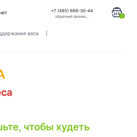
+7 (495) 668-30-44
нет
0
обратный звонок...
ддержания веса
|
А
еса
шьте, чтобы худеть