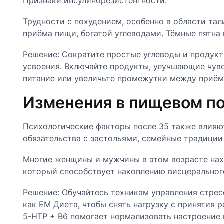
Признаки инсулинорезистентности:
Трудности с похудением, особенно в области тал
приёма пищи, богатой углеводами. Тёмные пятна на
Решение: Сократите простые углеводы и продукт
усвоения. Включайте продукты, улучшающие чувст
питание или увеличьте промежутки между приём
Изменения в пищевом п
Психологические факторы после 35 также влияют
обязательства с застольями, семейные традиции
Многие женщины и мужчины в этом возрасте нахо
который способствует накоплению висцерального
Решение: Обучайтесь техникам управления стрес
как EM Диета, чтобы снять нагрузку с принятия
5-HTP + B6 помогает нормализовать настроение 