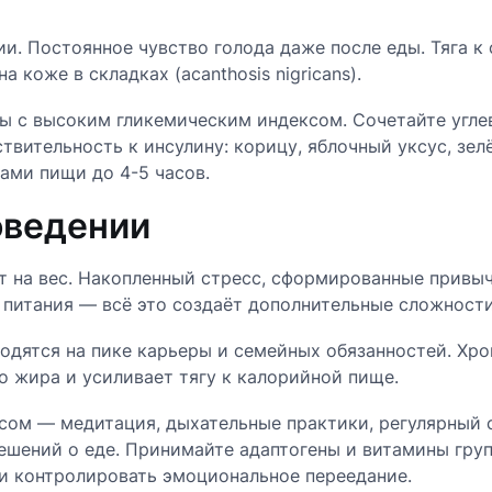
ии. Постоянное чувство голода даже после еды. Тяга к
 коже в складках (acanthosis nigricans).
ы с высоким гликемическим индексом. Сочетайте угле
вительность к инсулину: корицу, яблочный уксус, зел
ами пищи до 4-5 часов.
оведении
 на вес. Накопленный стресс, сформированные привыч
 питания — всё это создаёт дополнительные сложности
дятся на пике карьеры и семейных обязанностей. Хро
 жира и усиливает тягу к калорийной пище.
сом — медитация, дыхательные практики, регулярный 
 решений о еде. Принимайте адаптогены и витамины гр
и контролировать эмоциональное переедание.